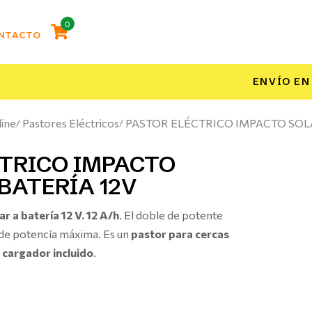
0
NTACTO
ENVÍO EN
line
Pastores Eléctricos
PASTOR ELÉCTRICO IMPACTO SOLA
TRICO IMPACTO
BATERÍA 12V
r a batería 12 V. 12 A/h
. El doble de potente
 de potencía máxima. Es un
pastor para cercas
 cargador incluido
.